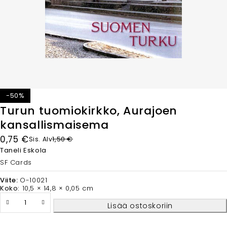
-50%
Turun tuomiokirkko, Aurajoen
kansallismaisema
0,75
€
1,50
€
Sis. Alv
Taneli Eskola
SF Cards
Viite:
O-10021
Koko:
10,5 × 14,8 × 0,05 cm
Lisää ostoskoriin