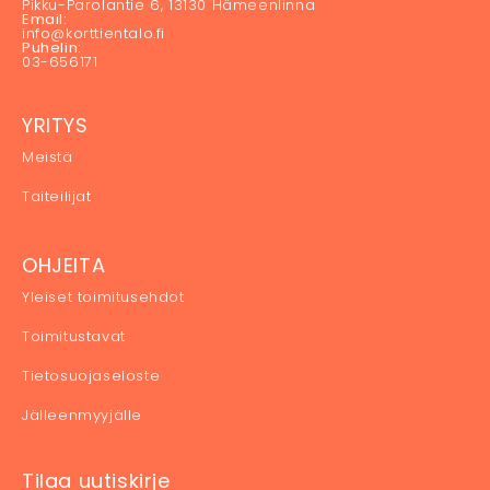
Pikku-Parolantie 6, 13130 Hämeenlinna
Email:
info@korttientalo.fi
Puhelin:
03-656171
YRITYS
Meistä
Taiteilijat
OHJEITA
Yleiset toimitusehdot
Toimitustavat
Tietosuojaseloste
Jälleenmyyjälle
Tilaa uutiskirje