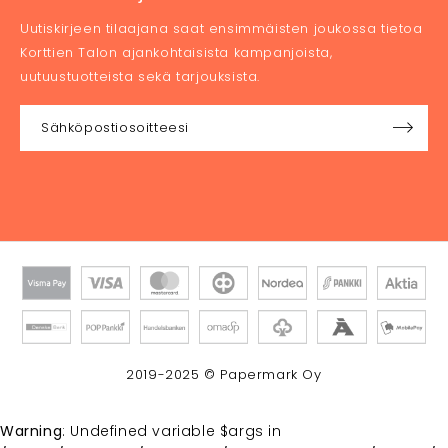
Uutiskirjeen tilaajana saat ensimmäisten joukossa tietoa
Korttien Talon ajankohtaisista kampanjoista,
uutuustuotteista sekä tarjouksista.
2019-2025 © Papermark Oy
Warning
: Undefined variable $args in