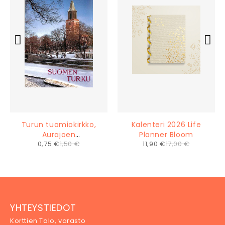
Turun tuomiokirkko,
Kalenteri 2026 Life
Aurajoen
Planner Bloom
0,75
€
1,50
€
11,90
€
17,00
€
kansallismaisema
ostoskoriin
ostoskoriin
YHTEYSTIEDOT
Korttien Talo, varasto