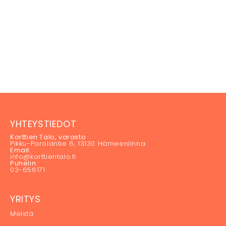
YHTEYSTIEDOT
Korttien Talo, varasto
Pikku-Parolantie 6, 13130 Hämeenlinna
Email:
info@korttientalo.fi
Puhelin:
03-656171
YRITYS
Meistä