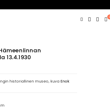
 Hämeenlinnan
a 13.4.1930
gin historiallinen museo, kuva
Enok
 cm