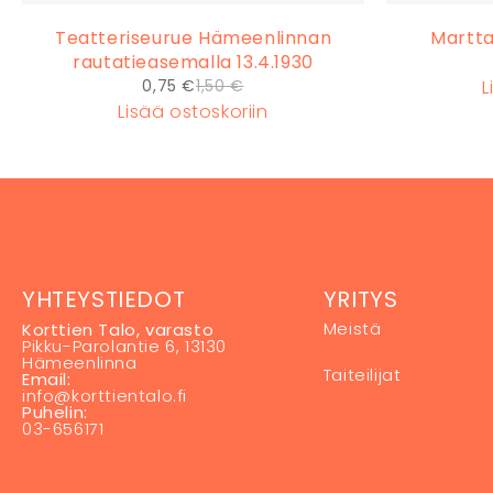
Teatteriseurue Hämeenlinnan
Martta
rautatieasemalla 13.4.1930
0,75
€
1,50
€
L
Lisää
ostoskoriin
YHTEYSTIEDOT
YRITYS
Meistä
Korttien Talo, varasto
Pikku-Parolantie 6, 13130
Hämeenlinna
Taiteilijat
Email:
info@korttientalo.fi
Puhelin:
03-656171