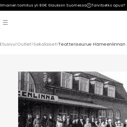
Ilmainen toimitus yli 80€ tilauksiin Suomessa
Tarvitsetko apua?
Etusivu
Outlet
Sekalaiset
Teatteriseurue Hämeenlinnan r