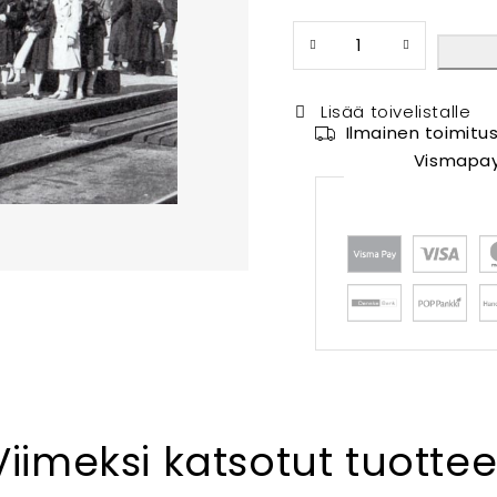
Lisää toivelistalle
Ilmainen toimitus
Vismapay,
Viimeksi katsotut tuottee