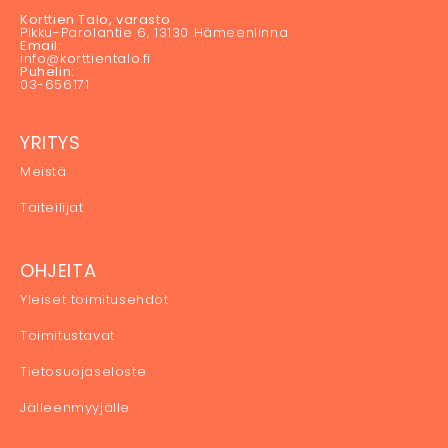
Korttien Talo, varasto
Pikku-Parolantie 6, 13130 Hämeenlinna
Email:
info@korttientalo.fi
Puhelin:
03-656171
YRITYS
Meistä
Taiteilijat
OHJEITA
Yleiset toimitusehdot
Toimitustavat
Tietosuojaseloste
Jälleenmyyjälle