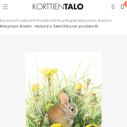
Etusivu
Postikortit
Postikortit
Kuvittajat
Marjolein Bastin
Marjolein Bastin -Nature’s Sketchbook-postikortti