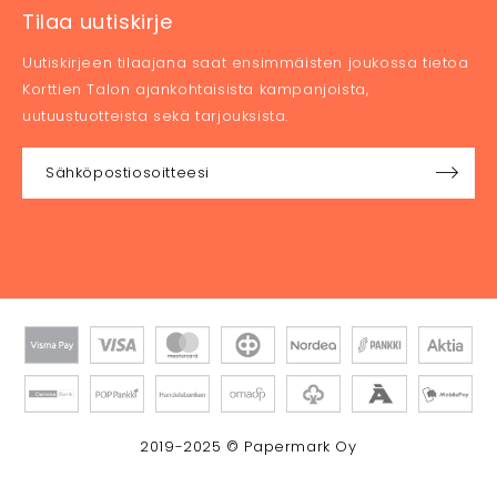
Tilaa uutiskirje
Uutiskirjeen tilaajana saat ensimmäisten joukossa tietoa
Korttien Talon ajankohtaisista kampanjoista,
uutuustuotteista sekä tarjouksista.
2019-2025 © Papermark Oy