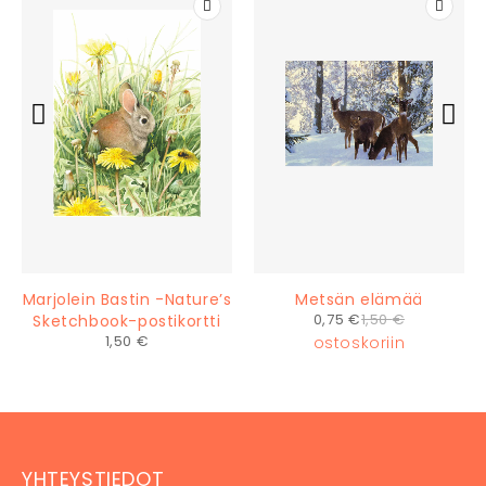
Marjolein Bastin -Nature’s
Metsän elämää
0,75
€
1,50
€
Sketchbook-postikortti
1,50
€
ostoskoriin
ostoskoriin
YHTEYSTIEDOT