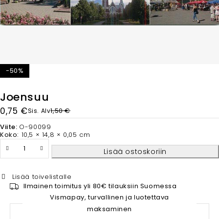
-50%
Joensuu
0,75
€
1,50
€
Sis. Alv
Viite:
O-90099
Koko:
10,5 × 14,8 × 0,05 cm
Lisää ostoskoriin
Lisää toivelistalle
Ilmainen toimitus yli 80€ tilauksiin Suomessa
Vismapay, turvallinen ja luotettava
maksaminen