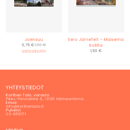
Joensuu
Eero Järnefelt - Maisema
0,75
€
1,50
€
Kolilta
1,50
€
ostoskoriin
ostoskoriin
YHTEYSTIEDOT
Korttien Talo, varasto
Pikku-Parolantie 6, 13130 Hämeenlinna
Email:
info@korttientalo.fi
Puhelin:
03-656171