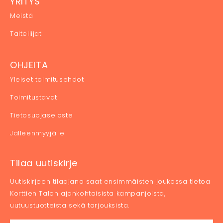
YRITYS
Meistä
Taiteilijat
OHJEITA
Yleiset toimitusehdot
Toimitustavat
Tietosuojaseloste
Jälleenmyyjälle
Tilaa uutiskirje
Uutiskirjeen tilaajana saat ensimmäisten joukossa tietoa
Korttien Talon ajankohtaisista kampanjoista,
uutuustuotteista sekä tarjouksista.