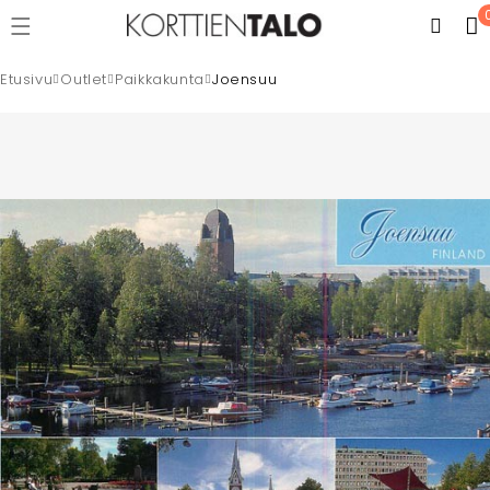
Etusivu
Outlet
Paikkakunta
Joensuu