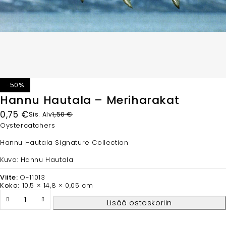
-50%
Hannu Hautala – Meriharakat
0,75
€
1,50
€
Sis. Alv
Oystercatchers
Hannu Hautala Signature Collection
Kuva: Hannu Hautala
Viite:
O-11013
Koko:
10,5 × 14,8 × 0,05 cm
Lisää ostoskoriin