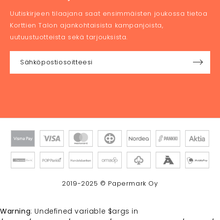
Uutiskirjeen tilaajana saat ensimmäisten joukossa tietoa
Korttien Talon ajankohtaisista kampanjoista,
uutuustuotteista sekä tarjouksista.
2019-2025 © Papermark Oy
Warning
: Undefined variable $args in