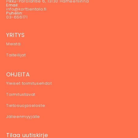
Pikku-Parolantie 6, 13130 Hämeenlinna
Email:
info@korttientalo.fi
Puhelin:
03-656171
YRITYS
Meistä
Taiteilijat
OHJEITA
Yleiset toimitusehdot
Toimitustavat
Tietosuojaseloste
Jälleenmyyjälle
Tilaa uutiskirje