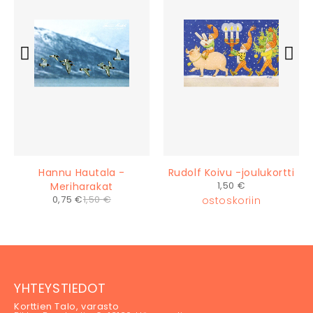
Hannu Hautala -
Rudolf Koivu -joulukortti
1,50
€
Meriharakat
0,75
€
1,50
€
ostoskoriin
ostoskoriin
YHTEYSTIEDOT
Korttien Talo, varasto