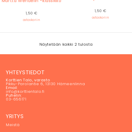
Martta Wendelin -klassikko
1,50
€
1,50
€
ostoskoriin
ostoskoriin
Näytetään kaikki 2 tulosta
YHTEYSTIEDOT
Korttien Talo, varasto
Pikku-Parolantie 6, 13130 Hämeenlinna
Email:
info@korttientalo.fi
Puhelin:
03-656171
YRITYS
Meistä