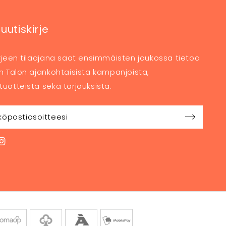
 uutiskirje
irjeen tilaajana saat ensimmäisten joukossa tietoa
en Talon ajankohtaisista kampanjoista,
tuotteista sekä tarjouksista.