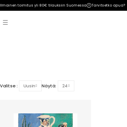
Ilmainen toimitus yli 80€ tilauksiin Suomessa
Tarvitsetko apua?
Valitse
Uusin
Näytä:
24