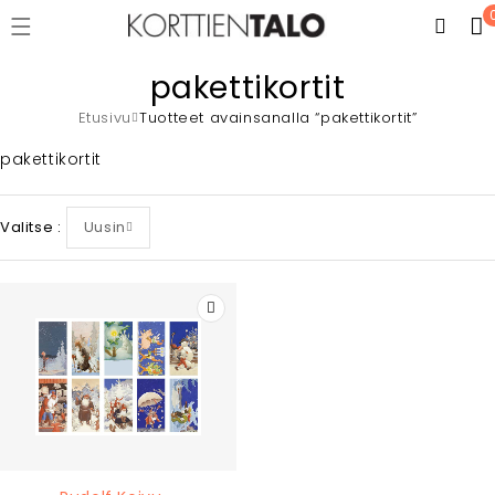
pakettikortit
Etusivu
Tuotteet avainsanalla “pakettikortit”
pakettikortit
Valitse
Uusin