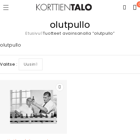
olutpullo
Etusivu
Tuotteet avainsanalla “olutpullo”
olutpullo
Valitse
Uusin