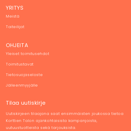
YRITYS
Meistä
Taiteilijat
OHJEITA
Yleiset toimitusehdot
Toimitustavat
Tietosuojaseloste
Jälleenmyyjälle
Tilaa uutiskirje
Uutiskirjeen tilaajana saat ensimmäisten joukossa tietoa
Korttien Talon ajankohtaisista kampanjoista,
uutuustuotteista sekä tarjouksista.